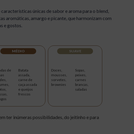
 características únicas de sabor e aroma para o blend,
as aromáticas, amargo e picante, que harmonizam com
as e gostos.
MÉDIO
SUAVE
adas de
Batata
Doces,
Sopas,
has
assada,
mousses,
peixes,
des,
carne de
sorvetes,
carnes
umes,
caça assada
brownies
brancas,
otos,
e queijos
saladas
sas,
frescos
ngos
m ter inúmeras possibilidades, do jeitinho e para