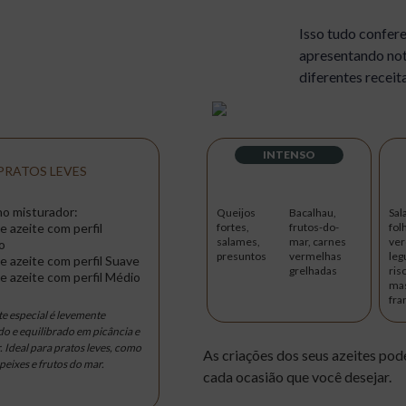
Isso tudo confere
apresentando not
diferentes receit
INTENSO
PRATOS LEVES
no misturador:
Queijos
Bacalhau,
Sal
e azeite com perfil
fortes,
frutos-do-
fol
salames,
mar, carnes
ver
o
presuntos
vermelhas
leg
e azeite com perfil Suave
grelhadas
ris
e azeite com perfil Médio
mas
fra
te especial é levemente
o e equilibrado em picância e
 Ideal para pratos leves, como
As criações dos seus azeites pode
 peixes e frutos do mar.
cada ocasião que você desejar.