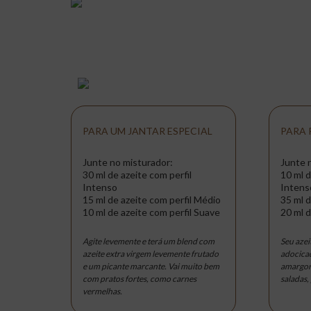
PARA UM JANTAR ESPECIAL
PARA 
Junte no misturador:
Junte 
30 ml de azeite com perfil
10 ml d
Intenso
Intens
15 ml de azeite com perfil Médio
35 ml d
10 ml de azeite com perfil Suave
20 ml d
Agite levemente e terá um blend com
Seu azei
azeite extra virgem levemente frutado
adocicad
e um picante marcante. Vai muito bem
amargor.
com pratos fortes, como carnes
saladas,
vermelhas.