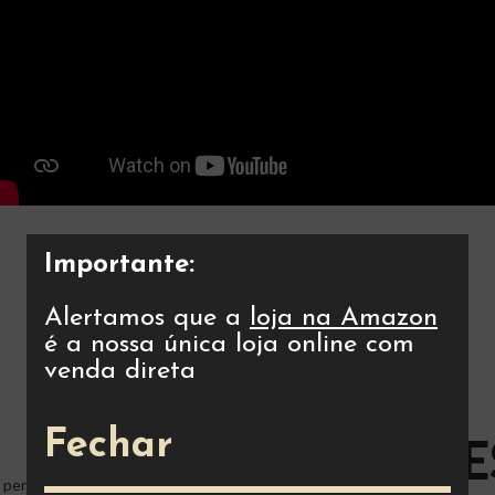
Importante:
Alertamos que a
loja na Amazon
é a nossa única loja online com
venda direta
ES
AS SUAS
Fechar
CRIAÇÕE
perfis de azeite. Escolha os
Coloque os azeites na quantidade pretend