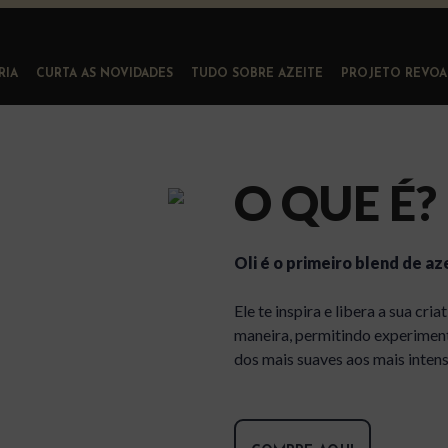
RIA
CURTA AS NOVIDADES
TUDO SOBRE AZEITE
PROJETO REVOA
O QUE É?
Oli é o primeiro blend de a
Ele te inspira e libera a sua cri
maneira, permitindo experimen
dos mais suaves aos mais inten