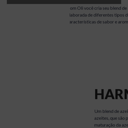
ajuda do funil. Agite suavemente.
Com Oli você cria seu blend d
elaborada de diferentes tipos d
características de sabor e arom
Um azeite com características
aromáticas, com predominância de
notas verdes. É um azeite
equilibrado e com níveis médios de
amargo e picante.
HAR
Um blend de azei
azeites, que são
maturação da azei