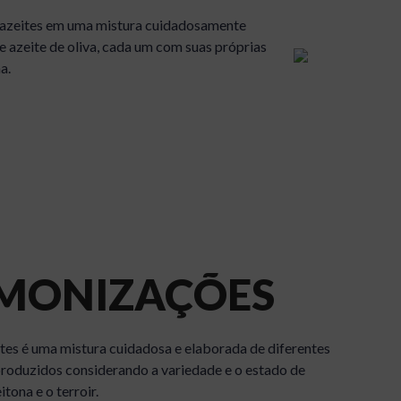
e azeites em uma mistura cuidadosamente
e azeite de oliva, cada um com suas próprias
a.
Um azeite que poss
amargo, provenient
mais verdes, e de p
detectado na garga
provocar uma leve 
MONIZAÇÕES
azeite que persiste
algum tempo.
tes é uma mistura cuidadosa e elaborada de diferentes
 produzidos considerando a variedade e o estado de
tona e o terroir.