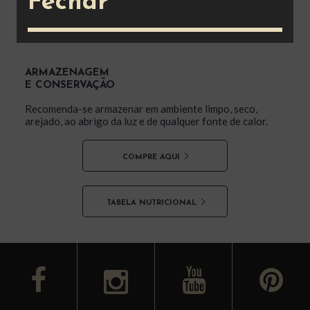
Fechar
VAI BEM COM
Pratos do dia a dia.
ARMAZENAGEM
E CONSERVAÇÃO
Recomenda-se armazenar em ambiente limpo, seco,
arejado, ao abrigo da luz e de qualquer fonte de calor.
COMPRE AQUI
TABELA NUTRICIONAL
facebook
youtube
y