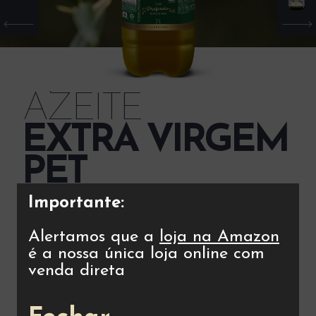
AZEITE
EXTRA VIRGEM
PET
Importante:
BENEFÍCIOS
Alertamos que a
loja na Amazon
O Azeite Extra Virgem é perfeito para todos os tipos de
é a nossa única loja online com
pratos, sendo versátil do preparo à finalização. Com
venda direta
sabor marcante e amendoado, deixa os pratos ainda mais
deliciosos!