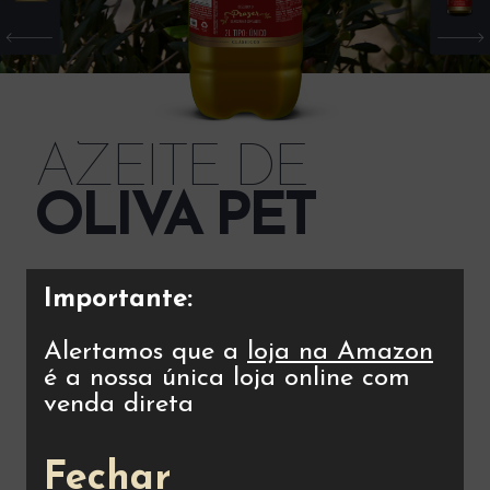
AZEITE DE
OLIVA PET
Importante:
BENEFÍCIOS
Extrassuave, leve e gostoso. O Azeite de Oliva
Alertamos que a
loja na Amazon
Andorinha é ideal para cozinhar, grelhar e fritar. Deixa os
é a nossa única loja online com
alimentos crocantes, além de manter as propriedades
benéficas do azeite.
venda direta
VAI BEM COM
Fechar