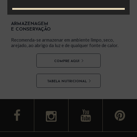
Frituras e refogados. Insira esse produto no seu dia a
dia!
ARMAZENAGEM
E CONSERVAÇÃO
Recomenda-se armazenar em ambiente limpo, seco,
arejado, ao abrigo da luz e de qualquer fonte de calor.
COMPRE AQUI
TABELA NUTRICIONAL
facebook
youtube
y