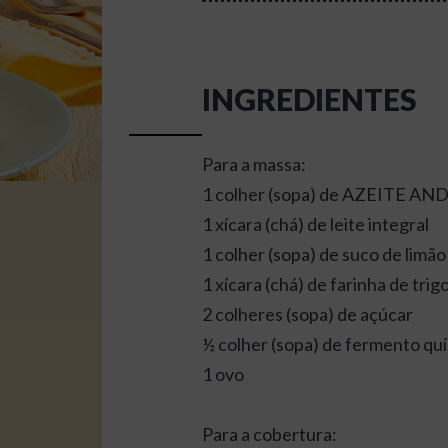
INGREDIENTES
Para a massa:
1 colher (sopa) de AZEITE
1 xícara (chá) de leite integral
1 colher (sopa) de suco de limão
1 xícara (chá) de farinha de trig
2 colheres (sopa) de açúcar
½ colher (sopa) de fermento qu
1 ovo
Para a cobertura: