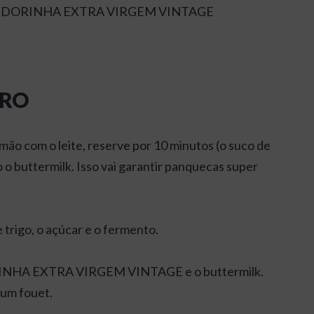
TE ANDORINHA EXTRA VIRGEM VINTAGE
ARO
ão com o leite, reserve por 10 minutos (o suco de
do o buttermilk. Isso vai garantir panquecas super
 trigo, o açúcar e o fermento.
RINHA EXTRA VIRGEM VINTAGE e o buttermilk.
 um fouet.