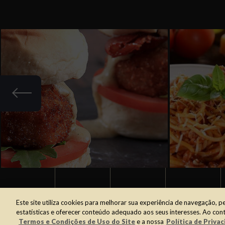
facebook
youtu
y
ENTRADAS
Este site utiliza cookies para melhorar sua experiência de navegação, pe
estatísticas e oferecer conteúdo adequado aos seus interesses. Ao con
MINI POLPEBURGUER DE CORDEIRO
MAC
Termos e Condições de Uso do Site
e a nossa
Política de Privac