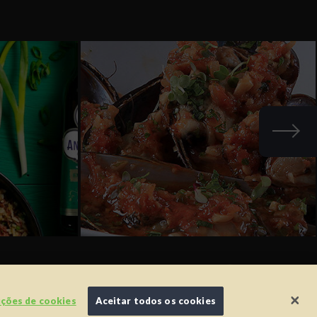
Andorinha
Portugal
rmos de
FRUTOS DO MAR E PEIXES
ONDE COMPRAR
ições de cookies
Aceitar todos os cookies
MEXILHÕES À LA MARIÑERA