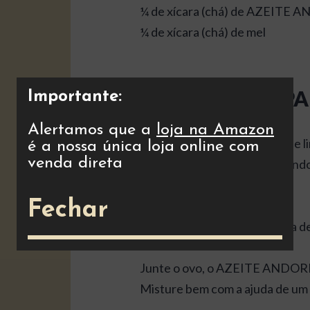
¼ de xícara (chá) de AZEI
¼ de xícara (chá) de mel
MODO DE PREP
Importante:
Alertamos que a
loja na Amazon
Comece misturando o suco de lim
é a nossa única loja online com
venda direta
limão vai talhar o leite, forman
fofinhas!)
Fechar
Em um bowl misture a farinha de
Junte o ovo, o AZEITE ANDO
Misture bem com a ajuda de um