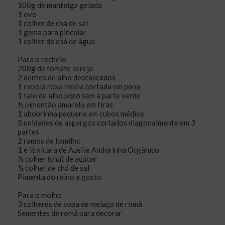
100g de manteiga gelada
1 ovo
1 colher de chá de sal
1 gema para pincelar
1 colher de chá de água
Para o recheio
200g de tomate cereja
2 dentes de alho descascados
1 cebola roxa média cortada em pena
1 talo de alho poró sem a parte verde
½ pimentão amarelo em tiras
1 abobrinha pequena em cubos médios
5 unidades de aspargos cortados diagonalmente em 3
partes
2 ramos de tomilho
1 e ½ xícara de Azeite Andorinha Orgânico
½ colher (chá) de açúcar
½ colher de chá de sal
Pimenta do reino a gosto
Para o molho
3 colheres de sopa de melaço de romã
Sementes de romã para decorar