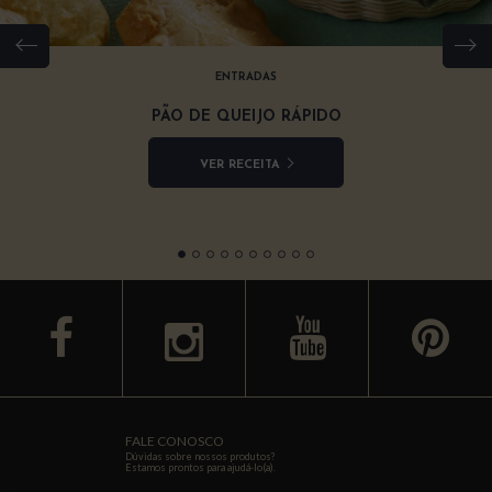
ENTRADAS
PÃO DE QUEIJO RÁPIDO
VER RECEITA
facebook
youtube
y
FALE CONOSCO
Dúvidas sobre nossos produtos?
Estamos prontos para ajudá-lo(a).