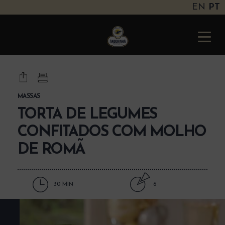
EN
PT
Andorinha
Portugal
Toggle
naviga
MASSAS
TORTA DE LEGUMES
CONFITADOS COM MOLHO
DE ROMÃ
30 MIN
6