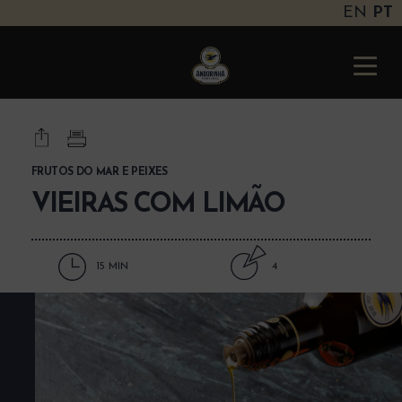
EN
PT
Andorinha
Portugal
Toggle
naviga
FRUTOS DO MAR E PEIXES
VIEIRAS COM LIMÃO
15 MIN
4