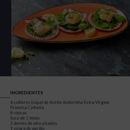
INGREDIENTES
4 colheres (sopa) de Azeite Andorinha Extra Virgem
Primeira Colheita
8 vieiras
Suco de 1 limão
2 dentes de alho picados
1 xícara de agrião