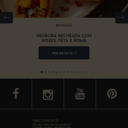
ENTRADAS
ABÓBORA RECHEADA COM
NOZES, FETA E ROMÃ
VER RECEITA
facebook
youtube
y
FALE CONOSCO
Dúvidas sobre nossos produtos?
Estamos prontos para ajudá-lo(a).