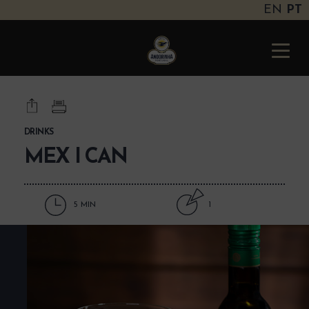
EN
PT
Andorinha
Portugal
Toggle
naviga
DRINKS
MEX I CAN
5 MIN
1