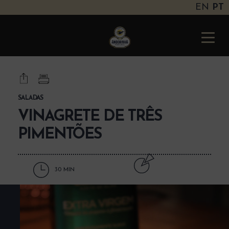
EN
PT
Andorinha
Portugal
Toggle
naviga
SALADAS
VINAGRETE DE TRÊS
PIMENTÕES
30 MIN