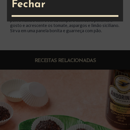
Fechar
Em uma frigideira colocar o azeite, as folhas de louro, a
pimenta calabresa e o alho até que doure levemente,
colocar o polvo já cortado e saltear, assim q dourar o
polvo flambe com o Jerez tempere com sal e pimenta a
gosto e acrescente os tomate, aspargos e limão siciliano.
Sirva em uma panela bonita e guarneça com pão.
RECEITAS RELACIONADAS